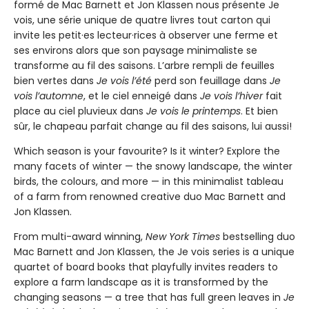
formé de Mac Barnett et Jon Klassen nous présente Je
vois, une série unique de quatre livres tout carton qui
invite les petit·es lecteur·rices à observer une ferme et
ses environs alors que son paysage minimaliste se
transforme au fil des saisons. L’arbre rempli de feuilles
bien vertes dans
Je vois l’été
perd son feuillage dans
Je
vois l’automne
, et le ciel enneigé dans
Je vois l’hiver
fait
place au ciel pluvieux dans
Je vois le printemps
. Et bien
sûr, le chapeau parfait change au fil des saisons, lui aussi!
Which season is your favourite? Is it winter? Explore the
many facets of winter — the snowy landscape, the winter
birds, the colours, and more — in this minimalist tableau
of a farm from renowned creative duo Mac Barnett and
Jon Klassen.
From multi-award winning,
New York Times
bestselling duo
Mac Barnett and Jon Klassen, the Je vois series is a unique
quartet of board books that playfully invites readers to
explore a farm landscape as it is transformed by the
changing seasons — a tree that has full green leaves in
Je