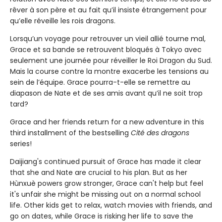
rêver à son père et au fait qu’il insiste étrangement pour
qu’elle réveille les rois dragons.
Lorsqu’un voyage pour retrouver un vieil allié tourne mal,
Grace et sa bande se retrouvent bloqués à Tokyo avec
seulement une journée pour réveiller le Roi Dragon du Sud.
Mais la course contre la montre exacerbe les tensions au
sein de l’équipe. Grace pourra-t-elle se remettre au
diapason de Nate et de ses amis avant qu’il ne soit trop
tard?
Grace and her friends return for a new adventure in this
third installment of the bestselling
Cité des dragons
series!
Daijiang's continued pursuit of Grace has made it clear
that she and Nate are crucial to his plan. But as her
Hùnxuè powers grow stronger, Grace can't help but feel
it's unfair she might be missing out on a normal school
life. Other kids get to relax, watch movies with friends, and
go on dates, while Grace is risking her life to save the